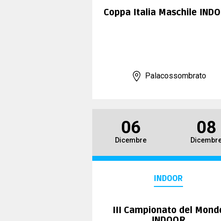
Coppa Italia Maschile IND
Palacossombrato
06
08
Dicembre
Dicembr
INDOOR
III Campionato del Mond
INDOOR