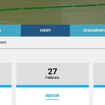
S
EVENTI
REGOLAMENTI
venti
27
Febbraio
INDOOR