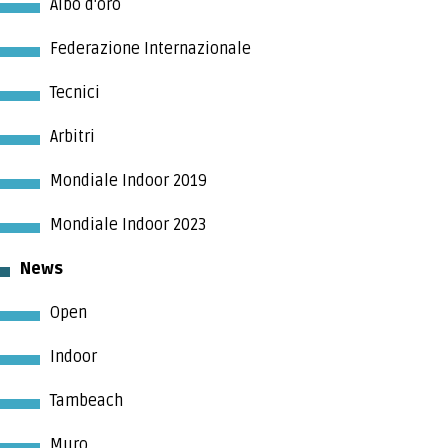
INDOOR
Albo d'oro
Federazione Internazionale
TAMBEACH
Tecnici
NEWS
Arbitri
Mondiale Indoor 2019
DOCUMENTI
Mondiale Indoor 2023
GIUSTIZIA SPORTIVA
News
Open
COMMISSIONE TECNICA
Indoor
FEDERAZIONE TRASPARENTE
Tambeach
Muro