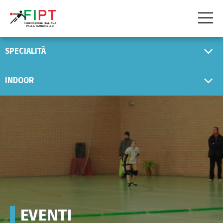
HOME
SPECIALITÀ
LA FIPT
INDOOR
LA FEDERAZIONE
LA STORIA
LO SPORT
ALBO D'ORO
EVENTI