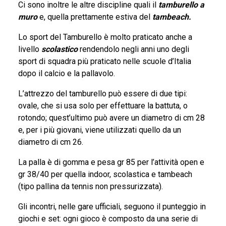
INDOOR
Ci sono inoltre le altre discipline quali il
tamburello a
muro
e, quella prettamente estiva del
tambeach.
TAMBEACH
Lo sport del Tamburello è molto praticato anche a
livello
scolastico
rendendolo negli anni uno degli
sport di squadra più praticato nelle scuole d’Italia
NEWS
dopo il calcio e la pallavolo.
L’attrezzo del tamburello può essere di due tipi:
DOCUMENTI
ovale, che si usa solo per effettuare la battuta, o
rotondo; quest’ultimo può avere un diametro di cm 28
e, per i più giovani, viene utilizzati quello da un
GIUSTIZIA SPORTIVA
diametro di cm 26.
La palla è di gomma e pesa gr 85 per l’attività open e
COMMISSIONE TECNICA
gr 38/40 per quella indoor, scolastica e tambeach
(tipo pallina da tennis non pressurizzata).
FEDERAZIONE TRASPARENTE
Gli incontri, nelle gare ufficiali, seguono il punteggio in
giochi e set: ogni gioco è composto da una serie di