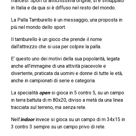
francesi. Sport di antichissima origine, si è sviluppato
FEDERAZIONE INTERNAZIONALE
in Italia e da qua si è diffuso nel resto del mondo.
La Palla Tamburello è un messaggio, una proposta in
TECNICI
più nel mondo dello sport.
Il tamburello è un gioco che prende il nome
ARBITRI
dall'attrezzo che si usa per colpire la palla.
E’ questo uno dei motivi della sua popolarità, legata
COMITATI
anche all’immagine di una attività piacevole e
divertente, praticata da uomini e donne di tutte le età,
DISCIPLINE
anche in campionati di serie e categoria.
La specialità
open
si gioca in 5 contro 5, su un campo
OPEN
in terra battuta di m 80x20, diviso a metà da una linea
tracciata sul terreno, ma senza rete.
MURO
Nell’
indoor
invece si gioca su un campo di m 34x15 in
3 contro 3 sempre su un campo privo di rete.