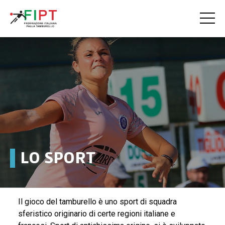
HOME
LA FIPT
LA FEDERAZIONE
LA STORIA
LO SPORT
LO SPORT
ALBO D'ORO
Il gioco del tamburello è uno sport di squadra
sferistico originario di certe regioni italiane e