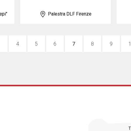
epi"
Palestra DLF Firenze
3
4
5
6
7
8
9
T