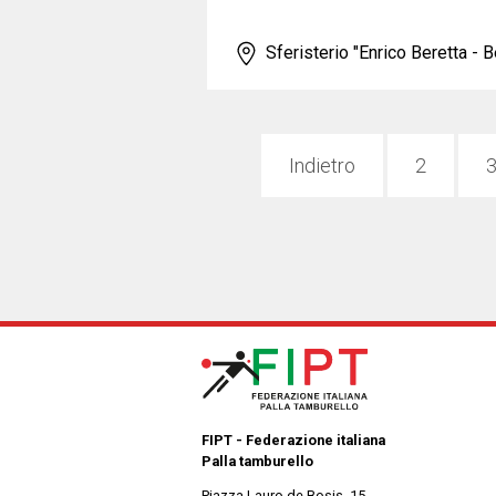
Sferisterio "Enrico Beretta - B
Indietro
2
FIPT - Federazione italiana
Palla tamburello
Piazza Lauro de Bosis, 15