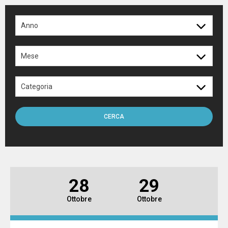
FEDERAZIONE INTERNAZIONALE
Anno
TECNICI
Mese
ARBITRI
Categoria
COMITATI
CERCA
DISCIPLINE
OPEN
28
29
MURO
Ottobre
Ottobre