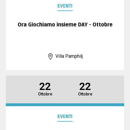
INDOOR
EVENTI
TAMBEACH
Ora Giochiamo insieme DAY - Ottobre
NEWS
Villa Pamphilj
DOCUMENTI
GIUSTIZIA SPORTIVA
22
22
Ottobre
Ottobre
COMMISSIONE TECNICA
FEDERAZIONE TRASPARENTE
EVENTI