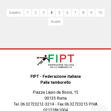
Indietro
1
2
3
4
5
6
7
8
9
10
Avanti
FIPT - Federazione italiana
Palla tamburello
Piazza Lauro de Bosis, 15
00135 Roma
Tel. 06.32723212-3214 - Fax 06.32723215 P.IVA
02122861004