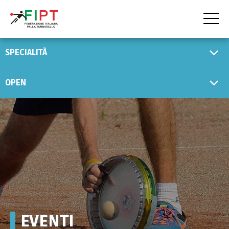
HOME
SPECIALITÀ
LA FIPT
OPEN
LA FEDERAZIONE
LA STORIA
LO SPORT
ALBO D'ORO
EVENTI