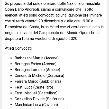
INDOOR
Su proposta del selezionatore della Nazionale maschile
Open Dario Andreoli, siamo a comunicare che i sotto
elencati atleti sono convocati ad una Riunione preliminare
TAMBEACH
che si terrà venerdì 20 dicembre p.v. alle ore 19.00 a
Peschiera del Garda, in un Hotel che vi verrà comunicato in
NEWS
seguito, in vista del Campionato del Mondo Open che si
disputerà l’ultimo weekend di agosto 2020.
DOCUMENTI
Atleti Convocati:
Barbazeni Mattia (Arcene)
GIUSTIZIA SPORTIVA
Bertagna Enrico (Arcene)
Bertagna Lorenzo (Arcene)
Cimonetti Michele (Ceresara)
COMMISSIONE TECNICA
Ferrera Marco (Sabbionara)
Festi Luca (Castellaro)
Festi Manuel (Castellaro)
FEDERAZIONE TRASPARENTE
Gozzelino Davide (Solferino)
Marchidan Luca (Cavaion)