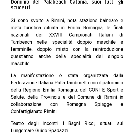
INDOOR
Dominio del Palabeach Catania, suoi tutti gli
scudetti
TAMBEACH
Si sono svolte a Rimini, nota stazione balneare e
meta turistica situata in Emilia Romagna, le finali
nazionali dei XXVIII Campionati Italiani di
NEWS
Tambeach nelle specialità doppio maschile e
femminile, doppio misto con la reintroduzione
quest’anno anche della specialità del singolo
DOCUMENTI
maschile.
La manifestazione è stata organizzata dalla
GIUSTIZIA SPORTIVA
Federazione Italiana Palla Tamburello con il patrocinio
della Regione Emilia Romagna, del CONI E Sport e
Salute, della Provincia e del Comune di Rimini in
COMMISSIONE TECNICA
collaborazione con Romagna Spiagge e
Confartigianato Rimini.
FEDERAZIONE TRASPARENTE
Teatro degli incontri i Bagni Ricci, situati sul
Lungomare Guido Spadazzi.