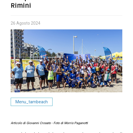
FEDERAZIONE INTERNAZIONALE
Rimini
TECNICI
26
Agosto
2024
ARBITRI
COMITATI
DISCIPLINE
OPEN
Menu_tambeach
MURO
Articolo di Giovanni Crosato - Foto di Morris Paganotti