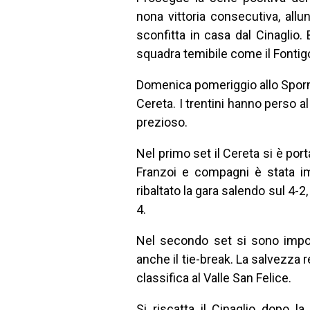
nona vittoria consecutiva, allu
sconfitta in casa dal Cinaglio.
squadra temibile come il Fontig
Domenica pomeriggio allo Sporm
Cereta. I trentini hanno perso 
prezioso.
Nel primo set il Cereta si è port
Franzoi e compagni è stata i
ribaltato la gara salendo sul 4-2,
4.
Nel secondo set si sono impos
anche il tie-break. La salvezza r
classifica al Valle San Felice.
Si riscatta il Cinaglio dopo la