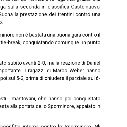
nga sulla seconda in classifica Castelnuovo,
 Buona la prestazione dei trentini contro una
o.
inore non è bastata una buona gara contro il
al tie-break, conquistando comunque un punto
ato subito avanti 2-0, ma la reazione di Daniel
mportante. I ragazzi di Marco Weber hanno
 poi sul 5-3, prima di chiudere il parziale sul 6-
ti i mantovani, che hanno poi conquistato
esta alla portata dello Sporminore, appaiato in
 sconfitta interna contro lo Sporminore. Gli