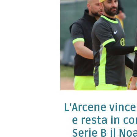
L’Arcene vinc
e resta in cor
Serie B il N