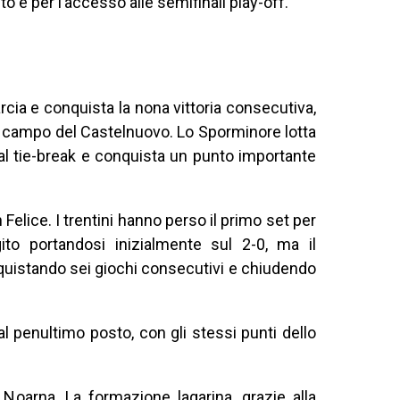
to e per l’accesso alle semifinali play-off.
rcia e conquista la nona vittoria consecutiva,
l campo del Castelnuovo. Lo Sporminore lotta
 al tie-break e conquista un punto importante
 Felice. I trentini hanno perso il primo set per
to portandosi inizialmente sul 2-0, ma il
quistando sei giochi consecutivi e chiudendo
 al penultimo posto, con gli stessi punti dello
 Noarna. La formazione lagarina, grazie alla