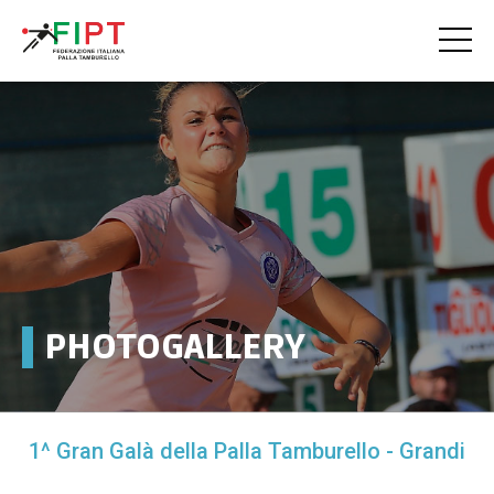
HOME
LA FIPT
LA FEDERAZIONE
LA STORIA
PHOTOGALLERY
LO SPORT
ALBO D'ORO
1^ Gran Galà della Palla Tamburello - Grandi