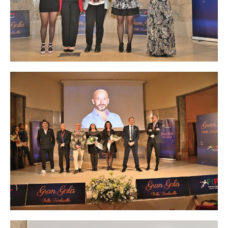
INDOOR
TAMBEACH
NEWS
DOCUMENTI
GIUSTIZIA SPORTIVA
COMMISSIONE TECNICA
FEDERAZIONE TRASPARENTE