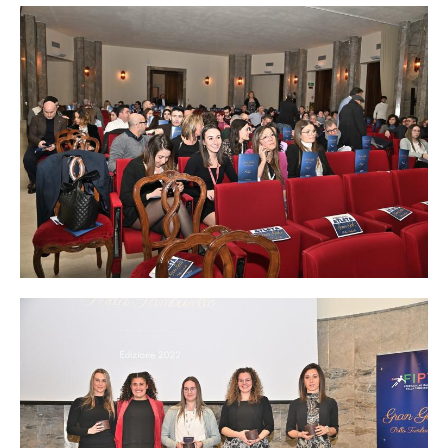
FEDERAZIONE INTERNAZIONALE
TECNICI
ARBITRI
COMITATI
DISCIPLINE
OPEN
MURO